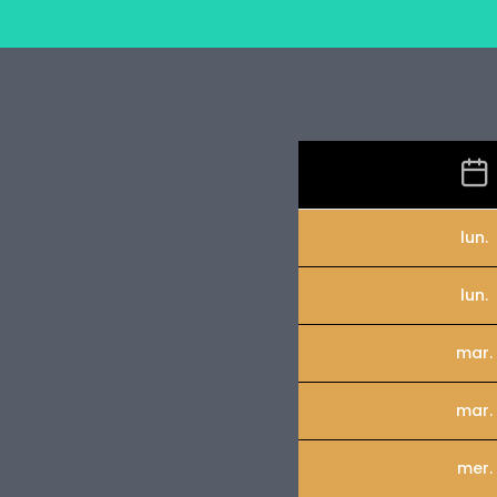
lun.
lun.
mar.
mar.
mer.