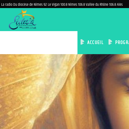
La radio Du diocèse de Nîmes 92 Le Vigan 100.8 Nîmes 106.8 Vallée du Rhône 106.8 Alès
ACCUEIL
PROGR