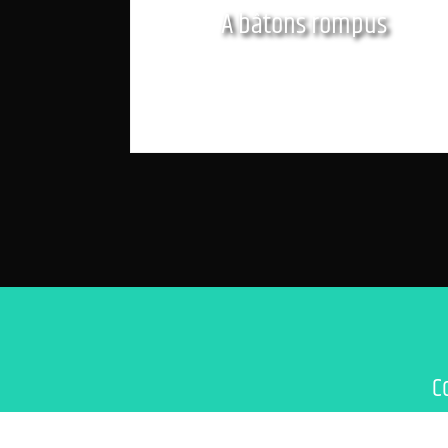
A bâtons rompus
C