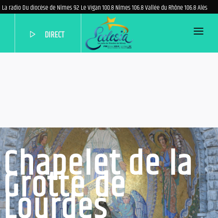
La radio Du diocèse de Nîmes 92 Le Vigan 100.8 Nîmes 106.8 Vallée du Rhône 106.8 Alès
DIRECT
ACCUEIL
PROGRAMME
EMISSIONS
PODCASTS
QUI SOMMES-NOUS?
Chapelet de la
AIDEZ-NOUS
Grotte de
NOUS CONTACTER
Lourdes
PARTENAIRES