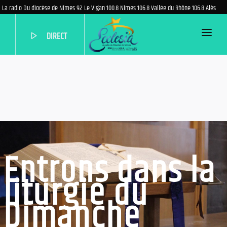
La radio Du diocèse de Nîmes 92 Le Vigan 100.8 Nîmes 106.8 Vallée du Rhône 106.8 Alès
DIRECT
ACCUEIL
PROGRAMME
EMISSIONS
PODCASTS
QUI SOMMES-NOUS?
Entrons dans la
AIDEZ-NOUS
liturgie du
NOUS CONTACTER
Dimanche
PARTENAIRES