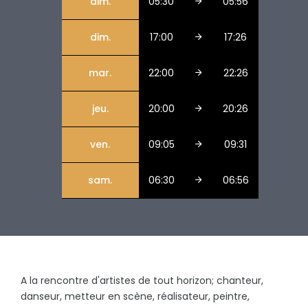
dim.
05:30
05:56
dim.
17:00
17:26
mar.
22:00
22:26
jeu.
20:00
20:26
ven.
09:05
09:31
sam.
06:30
06:56
A la rencontre d'artistes de tout horizon; chanteur,
danseur, metteur en scène, réalisateur, peintre,