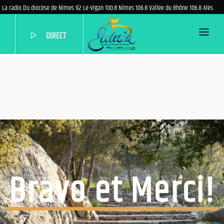
La radio Du diocèse de Nîmes 92 Le Vigan 100.8 Nîmes 106.8 Vallée du Rhône 106.8 Alès
DIRECT
ACCUEIL
PROGRAMME
EMISSIONS
PODCASTS
QUI SOMMES-NOUS?
AIDEZ-NOUS
Bravo et Merci!
NOUS CONTACTER
PARTENAIRES