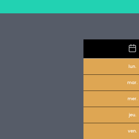
lun.
mar.
mer.
jeu.
ven.