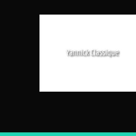
Yannick Classique