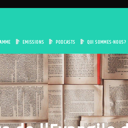
AMME
EMISSIONS
PODCASTS
QUI SOMMES-NOUS?