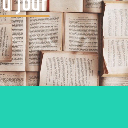
du jour