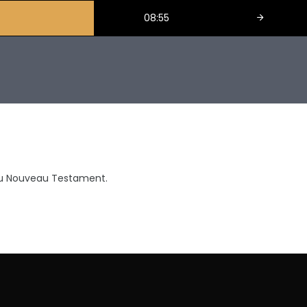
08:55
t du Nouveau Testament.