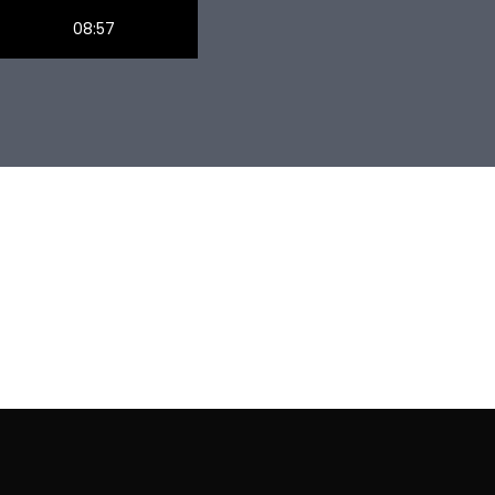
08:57