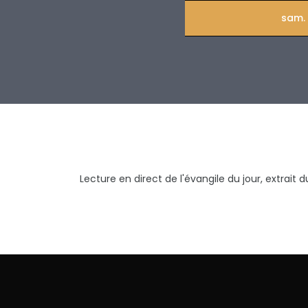
sam.
Lecture en direct de l'évangile du jour, extrai