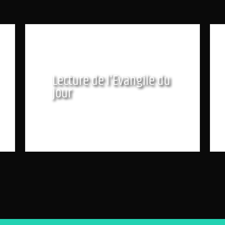
Lecture de l'Evangile du
jour