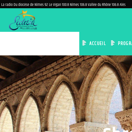
La radio Du diocèse de Nîmes 92 Le Vigan 100.8 Nîmes 106.8 Vallée du Rhône 106.8 Alès
ACCUEIL
PROGR