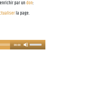
enrichir par un
don
:
ctualiser
la page.
Use
00:00
Up/Down
Arrow
keys
to
increase
or
decrease
volume.