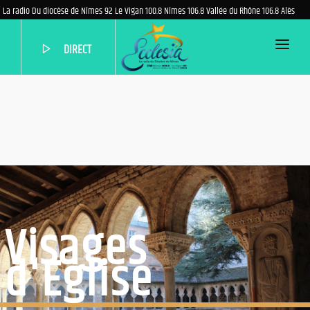
La radio Du diocèse de Nîmes 92 Le Vigan 100.8 Nîmes 106.8 Vallée du Rhône 106.8 Alès
DIRECT
ACCUEIL
PROGRAMME
EMISSIONS
PODCASTS
QUI SOMMES-NOUS?
AIDEZ-NOUS
Visages
NOUS CONTACTER
d'Eglise
PARTENAIRES