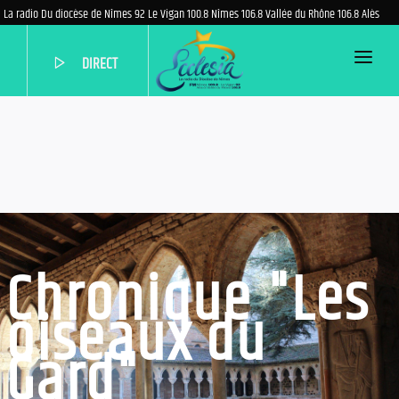
La radio Du diocèse de Nîmes 92 Le Vigan 100.8 Nîmes 106.8 Vallée du Rhône 106.8 Alès
DIRECT
ACCUEIL
PROGRAMME
EMISSIONS
PODCASTS
QUI SOMMES-NOUS?
Chronique "Les
AIDEZ-NOUS
oiseaux du
NOUS CONTACTER
Gard"
PARTENAIRES