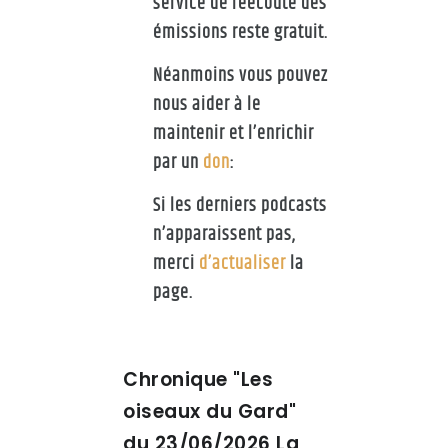
service de réécoute des
émissions reste gratuit.
Néanmoins vous pouvez
nous aider à le
maintenir et l’enrichir
par un
don
:
Si les derniers podcasts
n’apparaissent pas,
merci
d’actualiser
la
page.
Chronique "Les
oiseaux du Gard"
du 23/06/2026 La